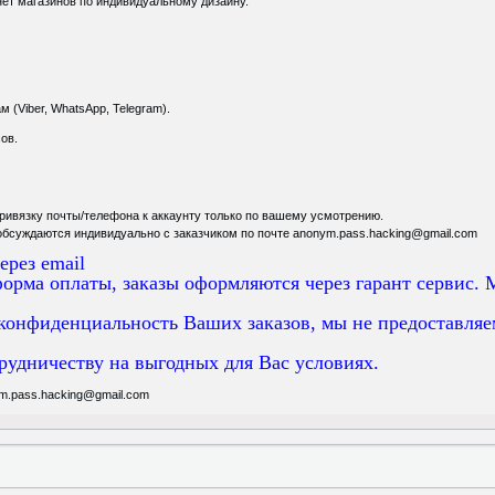
нет магазинов по индивидуальному дизайну.
 (Viber, WhatsApp, Telegram).
сов.
ты/телефона к аккаунту только по вашему усмотрению.
ся индивидуально с заказчиком по почте anonym.pass.hacking@gmail.com
ерез email
орма оплаты, заказы оформляются через гарант сервис. 
онфиденциальность Ваших заказов, мы не предоставляем
рудничеству на выгодных для Вас условиях.
m.pass.hacking@gmail.com