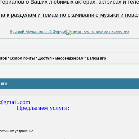
териалов о Ваших любимых актёрах, актрисах и теле
па к разделам и темам по скачиванию музыки и нове
Лучший Музыкальный Форум!
тов * Взлом почты * Доступ к мессенджерам * Взлом игр
 игр
g@gmail.com
ем услуги:
ости и их устранение.