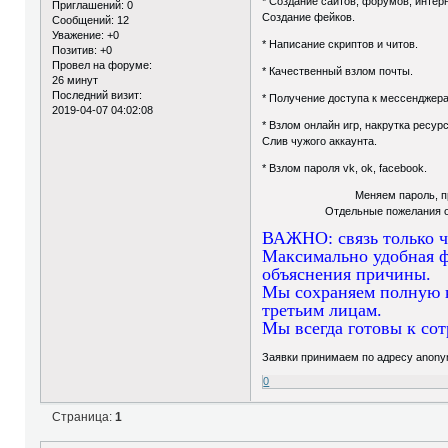
* Создание сайтов, форумов, интер
Приглашений:
0
Создание фейков.
Сообщений:
12
Уважение:
+0
* Написание скриптов и читов.
Позитив:
+0
Провел на форуме:
* Качественный взлом почты.
26 минут
Последний визит:
* Получение доступа к мессенджерам
2019-04-07 04:02:08
* Взлом онлайн игр, накрутка ресур
Слив чужого аккаунта.
* Взлом пароля vk, ok, facebook.
Меняем пароль, привязку поч
Отдельные пожелания обсуждают
ВАЖНО: связь только ч
Максимально удобная ф
объяснения причины.
Мы сохраняем полную к
третьим лицам.
Мы всегда готовы к сот
Заявки принимаем по адресу anony
0
Страница:
1