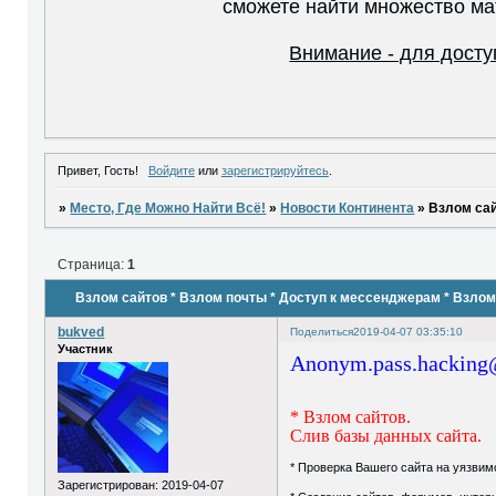
сможете найти множество ма
Внимание - для досту
Привет, Гость!
Войдите
или
зарегистрируйтесь
.
»
Место, Где Можно Найти Всё!
»
Новости Континента
»
Взлом сай
Страница:
1
Взлом сайтов * Взлом почты * Доступ к мессенджерам * Взлом
bukved
Поделиться
2019-04-07 03:35:10
Участник
Anonym.pass.hackin
Предлага
* Взлом сайтов.
Слив базы данных сайта.
* Проверка Вашего сайта на уязвим
Зарегистрирован
: 2019-04-07