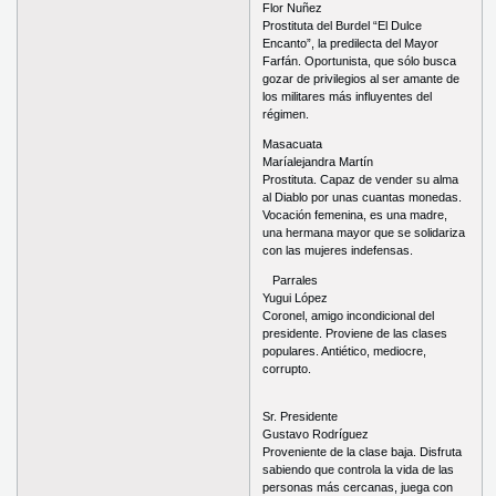
Flor Nuñez
Prostituta del Burdel “El Dulce
Encanto”, la predilecta del Mayor
Farfán. Oportunista, que sólo busca
gozar de privilegios al ser amante de
los militares más influyentes del
régimen.
Masacuata
Maríalejandra Martín
Prostituta. Capaz de vender su alma
al Diablo por unas cuantas monedas.
Vocación femenina, es una madre,
una hermana mayor que se solidariza
con las mujeres indefensas.
Parrales
Yugui López
Coronel, amigo incondicional del
presidente. Proviene de las clases
populares. Antiético, mediocre,
corrupto.
Sr. Presidente
Gustavo Rodríguez
Proveniente de la clase baja. Disfruta
sabiendo que controla la vida de las
personas más cercanas, juega con