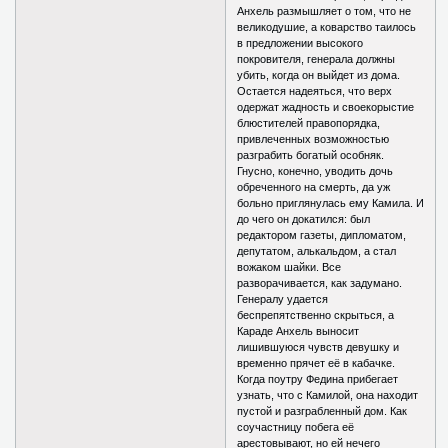
Анхель размышляет о том, что не
великодушие, а коварство таилось
в предложении высокого
покровителя, генерала должны
убить, когда он выйдет из дома.
Остается надеяться, что верх
одержат жадность и своекорыстие
блюстителей правопорядка,
привлеченных возможностью
разграбить богатый особняк.
Гнусно, конечно, уводить дочь
обреченного на смерть, да уж
больно приглянулась ему Камила. И
до чего он докатился: был
редактором газеты, дипломатом,
депутатом, алькальдом, а стал
вожаком шайки. Все
разворачивается, как задумано.
Генералу удается
беспрепятственно скрыться, а
Караде Анхель выносит
лишившуюся чувств девушку и
временно прячет её в кабачке.
Когда поутру Федина прибегает
узнать, что с Камилой, она находит
пустой и разграбленный дом. Как
соучастницу побега её
арестовывают, но ей нечего