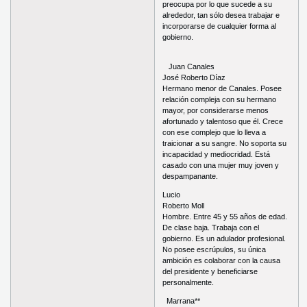
preocupa por lo que sucede a su
alrededor, tan sólo desea trabajar e
incorporarse de cualquier forma al
gobierno.
Juan Canales
José Roberto Díaz
Hermano menor de Canales. Posee
relación compleja con su hermano
mayor, por considerarse menos
afortunado y talentoso que él. Crece
con ese complejo que lo lleva a
traicionar a su sangre. No soporta su
incapacidad y mediocridad. Está
casado con una mujer muy joven y
despampanante.
Lucio
Roberto Moll
Hombre. Entre 45 y 55 años de edad.
De clase baja. Trabaja con el
gobierno. Es un adulador profesional.
No posee escrúpulos, su única
ambición es colaborar con la causa
del presidente y beneficiarse
personalmente.
Marrana**