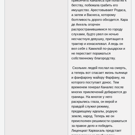
прикончить Каналеса при попытке к
бегству, побежала грабить его
имущество. Арестовывают Родаса,
а затем и Васкеса, которому
болтливость дорого обходится. Кара
де Анхель огорчен
распространившимися по городу
слухами, будто увел он ночью
несчастную девушку, притащил в
трактир и изнасиловал. А ведь он
вел себя с Камилой по-рыцарски и
не перестает поражаться
собственному благородству.
Скольких людей послал на смерть,
а теперь вот спасает жизнь пьянице
и фанфарону майору Фарфану, на
которого поступает донос. Тем
временем генерал Каналес после
многих приключений добирается до
границы. На многое у него
раскрылись глаза, он верой и
правдой служил режиму,
предающему идеалы, родную
землю, народ. Теперь же он
преисполнен решимости сражаться
за правое дело и победить.
Лиценциат Карвахаль предстает