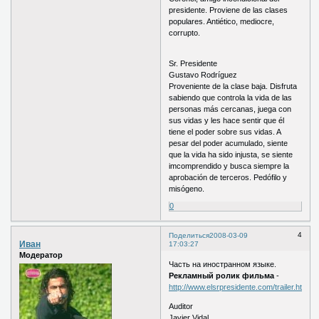
presidente. Proviene de las clases
populares. Antiético, mediocre,
corrupto.
Sr. Presidente
Gustavo Rodríguez
Proveniente de la clase baja. Disfruta
sabiendo que controla la vida de las
personas más cercanas, juega con
sus vidas y les hace sentir que él
tiene el poder sobre sus vidas. A
pesar del poder acumulado, siente
que la vida ha sido injusta, se siente
imcomprendido y busca siempre la
aprobación de terceros. Pedófilo y
misógeno.
0
4
Поделиться
2008-03-09
Иван
17:03:27
Модератор
Часть на иностранном языке.
Рекламный ролик фильма
-
http://www.elsrpresidente.com/trailer.html
Auditor
Javier Vidal