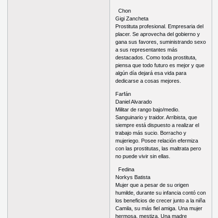
Chon
Gigi Zancheta
Prostituta profesional. Empresaria del
placer. Se aprovecha del gobierno y
gana sus favores, suministrando sexo
a sus representantes más
destacados. Como toda prostituta,
piensa que todo futuro es mejor y que
algún día dejará esa vida para
dedicarse a cosas mejores.
Farfán
Daniel Alvarado
Militar de rango bajo/medio.
Sanguinario y traidor. Arribista, que
siempre está dispuesto a realizar el
trabajo más sucio. Borracho y
mujeriego. Posee relación efermiza
con las prostitutas, las maltrata pero
no puede vivir sin ellas.
Fedina
Norkys Batista
Mujer que a pesar de su origen
humilde, durante su infancia contó con
los beneficios de crecer junto a la niña
Camila, su más fiel amiga. Una mujer
hermosa, mestiza. Una madre