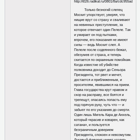
Только безногий слепец
Москит упорствует, уверяя, что
нищие врут со страху и сваливают
на невинных преступление, за
которое отвечает один Пелеле. Так
и умирает он под пытками,
впрочем, его показания не имеют
силы — ведь Москит слеп. А
Пелеле после содеянного бежал,
обезумев от страха, и теперь
скитается по окраинным помойкам.
Когда известие об убийстве
полковника доходит до Сеньора
Президента, тот рвет и мечет,
достается и приближенным, и
просителям, явившимся на прием.
Глава государства крут нравом и
скор на расправу, все боятся и
трепещут, опасаясь попасть ему
под горячую руку, чуть что — и
забьют по его указанию до смерти.
Один лишь Мигель Кара де Анхель,
который «красив и коварен, как
сатана», и пользуется
безграничным доверием
Президента, спокоен и невозмутим.
Лукавый фаворит умеет угодить