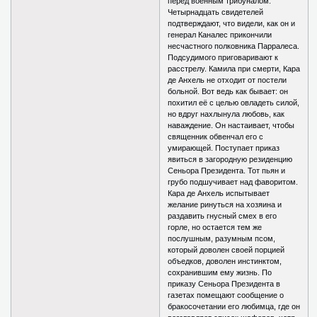
перед военным трибуналом.
Четырнадцать свидетелей
подтверждают, что видели, как он и
генерал Каналес прикончили
несчастного полковника Парралеса.
Подсудимого приговаривают к
расстрелу. Камила при смерти, Кара
де Анхель не отходит от постели
больной. Вот ведь как бывает: он
похитил её с целью овладеть силой,
но вдруг нахлынула любовь, как
наваждение. Он настаивает, чтобы
священник обвенчал его с
умирающей. Поступает приказ
явиться в загородную резиденцию
Сеньора Президента. Тот пьян и
грубо подшучивает над фаворитом.
Кара де Анхель испытывает
желание ринуться на хозяина и
раздавить гнусный смех в его
горле, но остается тем же
послушным, разумным псом,
который доволен своей порцией
объедков, доволен инстинктом,
сохранившим ему жизнь. По
приказу Сеньора Президента в
газетах помещают сообщение о
бракосочетании его любимца, где он