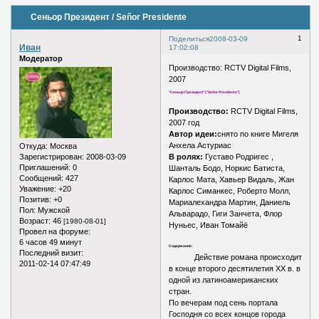
Сеньор Президент / Señor Presidente
1
Поделиться
2008-03-09
Иван
17:02:08
Модератор
Производство: RCTV Digital Films,
2007
"Сеньор Президент" ("Señor Presidente")
Производство:
RCTV Digital Films,
2007 год
Автор идеи:
cнято по книге Мигеля
Анхела Астуриас
Откуда:
Москва
Зарегистрирован
: 2008-03-09
В ролях:
Густаво Родригес ,
Приглашений:
0
Шанталь Бодо, Норкис Батиста,
Сообщений:
427
Карлос Мата, Хавьер Видаль, Жан
Уважение:
+20
Карлос Симанкес, Роберто Молл,
Позитив:
+0
Мариалехандра Мартин, Даниель
Пол:
Мужской
Альварадо, Гиги Занчета, Флор
Возраст:
46
[1980-08-01]
Нуньес, Иван Томайё
Провел на форуме:
6 часов 49 минут
Содержание:
Последний визит:
Действие романа происходит
2011-02-14 07:47:49
в конце второго десятилетия XX в. в
одной из латиноамериканских
стран.
По вечерам под сень портала
Господня со всех концов города