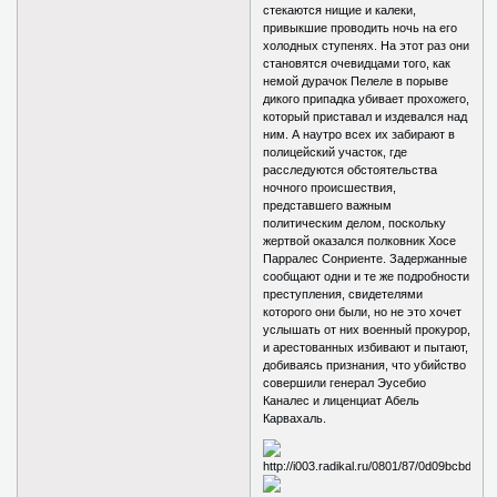
стекаются нищие и калеки,
привыкшие проводить ночь на его
холодных ступенях. На этот раз они
становятся очевидцами того, как
немой дурачок Пелеле в порыве
дикого припадка убивает прохожего,
который приставал и издевался над
ним. А наутро всех их забирают в
полицейский участок, где
расследуются обстоятельства
ночного происшествия,
представшего важным
политическим делом, поскольку
жертвой оказался полковник Хосе
Парралес Сонриенте. Задержанные
сообщают одни и те же подробности
преступления, свидетелями
которого они были, но не это хочет
услышать от них военный прокурор,
и арестованных избивают и пытают,
добиваясь признания, что убийство
совершили генерал Эусебио
Каналес и лиценциат Абель
Карвахаль.