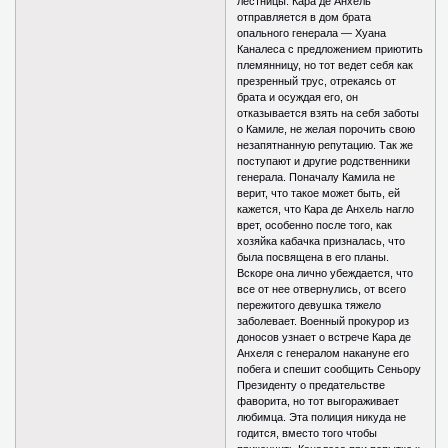
лестницы. Кара де Анхель
отправляется в дом брата
опального генерала — Хуана
Каналеса с предложением приютить
племянницу, но тот ведет себя как
презренный трус, отрекаясь от
брата и осуждая его, он
отказывается взять на себя заботы
о Камиле, не желая порочить свою
незапятнанную репутацию. Так же
поступают и другие родственники
генерала. Поначалу Камила не
верит, что такое может быть, ей
кажется, что Кара де Анхель нагло
врет, особенно после того, как
хозяйка кабачка призналась, что
была посвящена в его планы.
Вскоре она лично убеждается, что
все от нее отвернулись, от всего
пережитого девушка тяжело
заболевает. Военный прокурор из
доносов узнает о встрече Кара де
Анхеля с генералом накануне его
побега и спешит сообщить Сеньору
Президенту о предательстве
фаворита, но тот выгораживает
любимца. Эта полиция никуда не
годится, вместо того чтобы