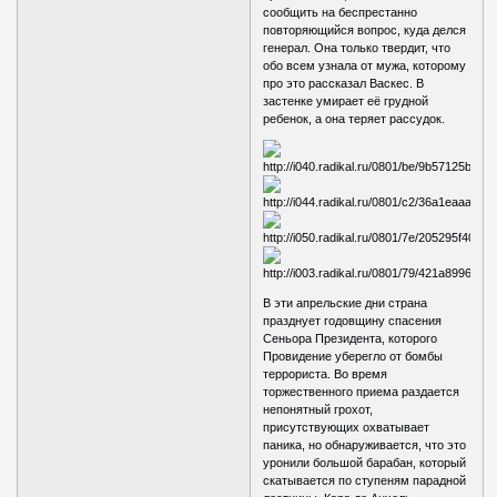
сообщить на беспрестанно
повторяющийся вопрос, куда делся
генерал. Она только твердит, что
обо всем узнала от мужа, которому
про это рассказал Васкес. В
застенке умирает её грудной
ребенок, а она теряет рассудок.
В эти апрельские дни страна
празднует годовщину спасения
Сеньора Президента, которого
Провидение уберегло от бомбы
террориста. Во время
торжественного приема раздается
непонятный грохот,
присутствующих охватывает
паника, но обнаруживается, что это
уронили большой барабан, который
скатывается по ступеням парадной