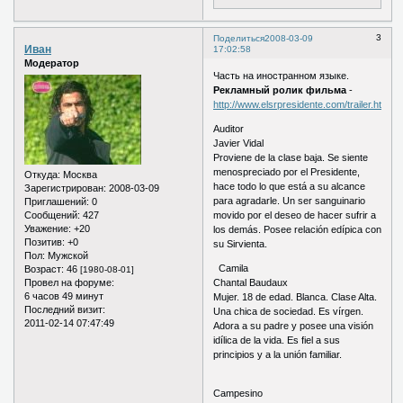
3
Поделиться
2008-03-09
Иван
17:02:58
Модератор
Часть на иностранном языке.
Рекламный ролик фильма
-
http://www.elsrpresidente.com/trailer.html
Auditor
Javier Vidal
Proviene de la clase baja. Se siente
menospreciado por el Presidente,
Откуда:
Москва
hace todo lo que está a su alcance
Зарегистрирован
: 2008-03-09
para agradarle. Un ser sanguinario
Приглашений:
0
Сообщений:
427
movido por el deseo de hacer sufrir a
Уважение:
+20
los demás. Posee relación edípica con
Позитив:
+0
su Sirvienta.
Пол:
Мужской
Camila
Возраст:
46
[1980-08-01]
Провел на форуме:
Chantal Baudaux
6 часов 49 минут
Mujer. 18 de edad. Blanca. Clase Alta.
Последний визит:
Una chica de sociedad. Es vírgen.
2011-02-14 07:47:49
Adora a su padre y posee una visión
idílica de la vida. Es fiel a sus
principios y a la unión familiar.
Campesino