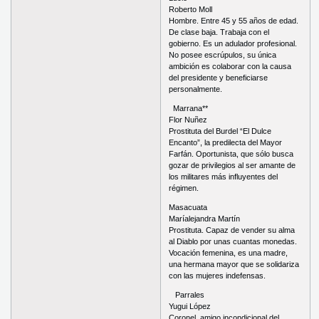
Roberto Moll
Hombre. Entre 45 y 55 años de edad.
De clase baja. Trabaja con el
gobierno. Es un adulador profesional.
No posee escrúpulos, su única
ambición es colaborar con la causa
del presidente y beneficiarse
personalmente.
Marrana**
Flor Nuñez
Prostituta del Burdel “El Dulce
Encanto”, la predilecta del Mayor
Farfán. Oportunista, que sólo busca
gozar de privilegios al ser amante de
los militares más influyentes del
régimen.
Masacuata
Maríalejandra Martín
Prostituta. Capaz de vender su alma
al Diablo por unas cuantas monedas.
Vocación femenina, es una madre,
una hermana mayor que se solidariza
con las mujeres indefensas.
Parrales
Yugui López
Coronel, amigo incondicional del