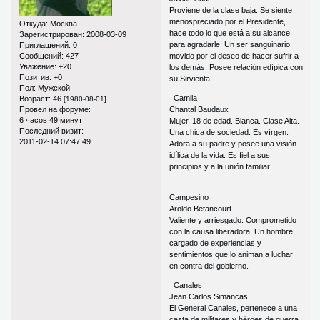
Proviene de la clase baja. Se siente
menospreciado por el Presidente,
Откуда:
Москва
hace todo lo que está a su alcance
Зарегистрирован
: 2008-03-09
para agradarle. Un ser sanguinario
Приглашений:
0
Сообщений:
427
movido por el deseo de hacer sufrir a
Уважение:
+20
los demás. Posee relación edípica con
Позитив:
+0
su Sirvienta.
Пол:
Мужской
Camila
Возраст:
46
[1980-08-01]
Провел на форуме:
Chantal Baudaux
6 часов 49 минут
Mujer. 18 de edad. Blanca. Clase Alta.
Последний визит:
Una chica de sociedad. Es vírgen.
2011-02-14 07:47:49
Adora a su padre y posee una visión
idílica de la vida. Es fiel a sus
principios y a la unión familiar.
Campesino
Aroldo Betancourt
Valiente y arriesgado. Comprometido
con la causa liberadora. Un hombre
cargado de experiencias y
sentimientos que lo animan a luchar
en contra del gobierno.
Canales
Jean Carlos Simancas
El General Canales, pertenece a una
casta de militares y héroes de guerra.