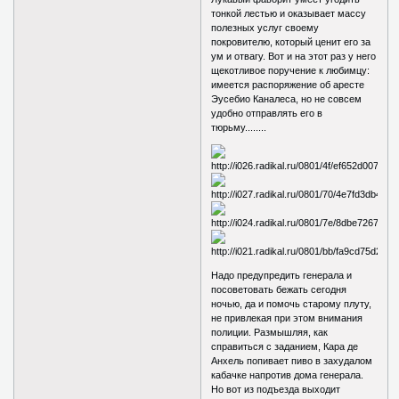
тонкой лестью и оказывает массу
полезных услуг своему
покровителю, который ценит его за
ум и отвагу. Вот и на этот раз у него
щекотливое поручение к любимцу:
имеется распоряжение об аресте
Эусебио Каналеса, но не совсем
удобно отправлять его в
тюрьму........
Надо предупредить генерала и
посоветовать бежать сегодня
ночью, да и помочь старому плуту,
не привлекая при этом внимания
полиции. Размышляя, как
справиться с заданием, Кара де
Анхель попивает пиво в захудалом
кабачке напротив дома генерала.
Но вот из подъезда выходит