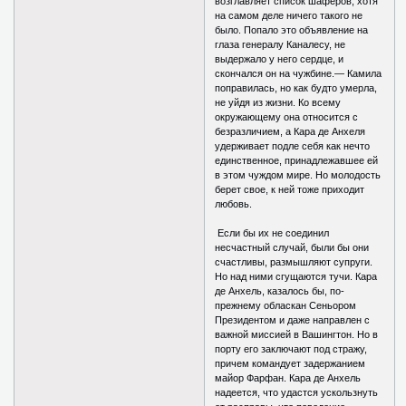
возглавляет список шаферов, хотя
на самом деле ничего такого не
было. Попало это объявление на
глаза генералу Каналесу, не
выдержало у него сердце, и
скончался он на чужбине.— Камила
поправилась, но как будто умерла,
не уйдя из жизни. Ко всему
окружающему она относится с
безразличием, а Кара де Анхеля
удерживает подле себя как нечто
единственное, принадлежавшее ей
в этом чуждом мире. Но молодость
берет свое, к ней тоже приходит
любовь.
Если бы их не соединил
несчастный случай, были бы они
счастливы, размышляют супруги.
Но над ними сгущаются тучи. Кара
де Анхель, казалось бы, по-
прежнему обласкан Сеньором
Президентом и даже направлен с
важной миссией в Вашингтон. Но в
порту его заключают под стражу,
причем командует задержанием
майор Фарфан. Кара де Анхель
надеется, что удастся ускользнуть