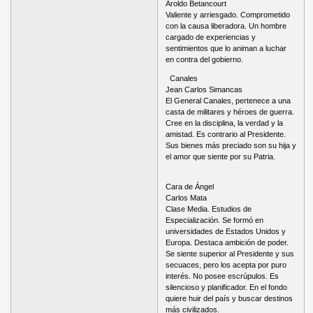
Aroldo Betancourt
Valiente y arriesgado. Comprometido
con la causa liberadora. Un hombre
cargado de experiencias y
sentimientos que lo animan a luchar
en contra del gobierno.
Canales
Jean Carlos Simancas
El General Canales, pertenece a una
casta de militares y héroes de guerra.
Cree en la disciplina, la verdad y la
amistad. Es contrario al Presidente.
Sus bienes más preciado son su hija y
el amor que siente por su Patria.
Cara de Ángel
Carlos Mata
Clase Media. Estudios de
Especialización. Se formó en
universidades de Estados Unidos y
Europa. Destaca ambición de poder.
Se siente superior al Presidente y sus
secuaces, pero los acepta por puro
interés. No posee escrúpulos. Es
silencioso y planificador. En el fondo
quiere huir del país y buscar destinos
más civilizados.