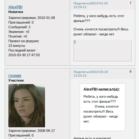
7
Поделиться
2010-01-20
AlexFBI
15:29:12
Новичок
Ребята, у кого-нибудь есть этот
Зарегистрирован
: 2010-01-08
фильм???
Приглашений:
0
Сообщений:
2
Очень хочется посмотреть!!! Весь
Уважение:
+0
рунет облазил - нигде нет.
Позитив:
+0
Провел на форуме:
0
23 минуты
Последний визит:
2010-03-30 17:47:03
8
Поделиться
2010-03-16
глория
13:20:22
Участник
AlexFBI написал(а):
Ребята, у кого-нибудь
есть этот фильм???
Очень хочется
посмотреть!!! Весь
рунет облазил - нигде
нет.
Зарегистрирован
: 2008-06-17
Приглашений:
0
фильм есть в контакте!