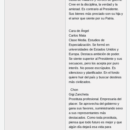
Cree en la disciplina, la verdad y la
amistad. Es contrario al Presidente.
Sus bienes más preciado son su hija y
el amor que siente por su Patria.
Cara de Ángel
Carlos Mata
Clase Media. Estudios de
Especialización. Se formó en
universidades de Estados Unidos y
Europa. Destaca ambición de poder.
Se siente superior al Presidente y sus
secuaces, pero los acepta por puro
interés. No posee escrúpulos. Es
silencioso y planificador. En el fondo
quiere huir del país y buscar destinos
más civilizados.
Chon
Gigi Zancheta
Prostituta profesional. Empresaria del
placer. Se aprovecha del gobierno y
gana sus favores, suministrando sexo
a sus representantes más
destacados. Como toda prostituta,
piensa que todo futuro es mejor y que
algún día dejará esa vida para