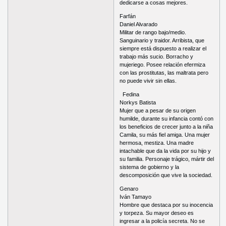
dedicarse a cosas mejores.
Farfán
Daniel Alvarado
Militar de rango bajo/medio.
Sanguinario y traidor. Arribista, que
siempre está dispuesto a realizar el
trabajo más sucio. Borracho y
mujeriego. Posee relación efermiza
con las prostitutas, las maltrata pero
no puede vivir sin ellas.
Fedina
Norkys Batista
Mujer que a pesar de su origen
humilde, durante su infancia contó con
los beneficios de crecer junto a la niña
Camila, su más fiel amiga. Una mujer
hermosa, mestiza. Una madre
intachable que da la vida por su hijo y
su familia. Personaje trágico, mártir del
sistema de gobierno y la
descomposición que vive la sociedad.
Genaro
Iván Tamayo
Hombre que destaca por su inocencia
y torpeza. Su mayor deseo es
ingresar a la policía secreta. No se