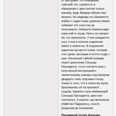
от расправы, что поведение,
хамский тон, суровость в
обращении с арестантом только
маневр, ведь Фарфан обязан ему
жизнью. Но надежды не сбываются,
майор с садистским удовольствием
избивает его хлыстом до
полусмерти. Напрасно Камила ждет
известий от мужа. Никто не говорит
ей, что произошло. У нее рождается
сын, и она в полном уединении
живет в поместье. В подземной
одиночке мучается узник, потеряв
счет дням, месяцам и почти сходя с
ума. Начальник тайной полиции
пишет донесение Сеньору
Президенту, что в соответствии с
полученной инструкцией к
заключенному камеры под номером
двадцать семь подсажен сосед.
Узнав от него, что в отместку мужу,
бросившему её на произвол
судьбы, Камила стала любовницей
Сеньора Президента, арестант
скончался. А портал, где произошло
убийство Парралеса, сносят,
разрушив до основания.
Рекламный ролик фильма
-