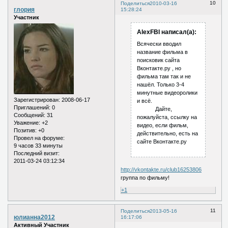
10
Поделиться
2010-03-16
глория
15:28:24
Участник
AlexFBI написал(а):
Всячески вводил
название фильма в
поисковик сайта
Вконтакте.ру , но
фильма там так и не
нашёл. Только 3-4
минутные видеоролики
Зарегистрирован
: 2008-06-17
и всё.
Приглашений:
0
Дайте,
Сообщений:
31
пожалуйста, ссылку на
Уважение:
+2
видео, если фильм,
Позитив:
+0
действительно, есть на
Провел на форуме:
сайте Вконтакте.ру
9 часов 33 минуты
Последний визит:
2011-03-24 03:12:34
http://vkontakte.ru/club16253806
группа по фильму!
+1
11
Поделиться
2013-05-16
юлианна2012
16:17:06
Активный Участник