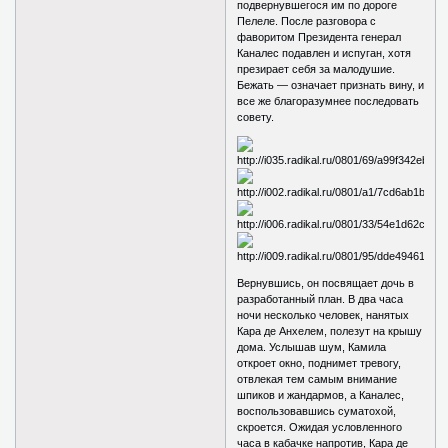
подвернувшегося им по дороге
Пелеле. После разговора с
фаворитом Президента генерал
Каналес подавлен и испуган, хотя
презирает себя за малодушие.
Бежать — означает признать вину, и
все же благоразумнее последовать
совету.
Вернувшись, он посвящает дочь в
разработанный план. В два часа
ночи несколько человек, нанятых
Кара де Анхелем, полезут на крышу
дома. Услышав шум, Камила
откроет окно, поднимет тревогу,
отвлекая тем самым внимание
шпиков и жандармов, а Каналес,
воспользовавшись суматохой,
скроется. Ожидая условленного
часа в кабачке напротив, Кара де