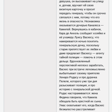
девушка, он выскакивает на улицу
и, догнав, вручает ей свою
визитную карточку и просит
передать генералу, чтобы он срочно
связался с ним, потому что его
жизнь в опасности. Незнакомка
оказывается дочерью Каналеса —
Камилой. Вернувшись в кабачок,
Кара де Анхель сообщает хозяйке и
её ухажеру Луису Васкесу, что
намеревается ночью похитить
генеральскую дочку, поскольку
старик препятствует их любви и
даже предлагает Васкесу — агенту
тайной полиции — помочь в этом
дельце. Вдохновленный
перспективой неплохо заработать,
Васкес при встрече легкомысленно
выбалтывает своему приятелю
Хенаро Родасу и про дурачка
Пелеле, которого уже три дня
разыскивает полиция, и про
историю с генеральской дочкой.
Родас настораживается: жена
Федина говорила, что Камила
обещала быть крестной их сына.
Ужас охватывает его, когда Васкес
безжалостно расстреливает