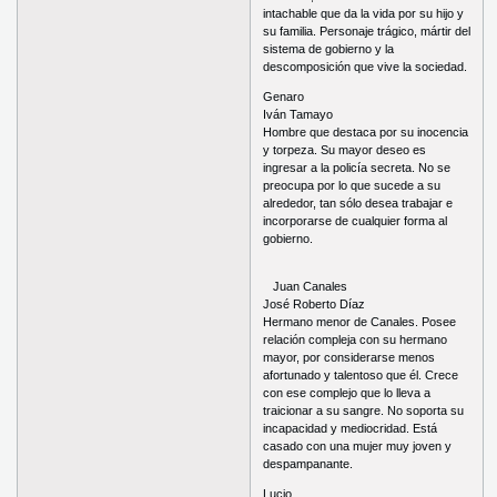
intachable que da la vida por su hijo y
su familia. Personaje trágico, mártir del
sistema de gobierno y la
descomposición que vive la sociedad.
Genaro
Iván Tamayo
Hombre que destaca por su inocencia
y torpeza. Su mayor deseo es
ingresar a la policía secreta. No se
preocupa por lo que sucede a su
alrededor, tan sólo desea trabajar e
incorporarse de cualquier forma al
gobierno.
Juan Canales
José Roberto Díaz
Hermano menor de Canales. Posee
relación compleja con su hermano
mayor, por considerarse menos
afortunado y talentoso que él. Crece
con ese complejo que lo lleva a
traicionar a su sangre. No soporta su
incapacidad y mediocridad. Está
casado con una mujer muy joven y
despampanante.
Lucio