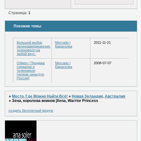
Страница:
1
Похожие темы
Большой выбор
Mercado |
2011-11-21
латиноамериканских
Барахолка
теленовелл на
любой вкус.
Обмен / Продажа
Mercado |
2008-07-07
сериалов и
Барахолка
теленовелл
(низкие цены)(по
России)
»
Место, Где Можно Найти Всё!
»
Новая Зеландия, Австралия
»
Зена, королева воинов |Xena, Warrior Princess
создать бесплатный форум