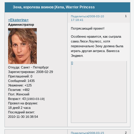
Зена, королева воинов |Xena, Warrior Princess
1
Поделиться
2008-03-10
+Ekaterina+
17:18:41
Администратор
Потрясающий проект!
Особенно нравится, как сыграла
сама Люси Лоулесс, хотя
первоначально Зену должна была
играть другая актриса. Ванесса
Энджел.
0
Откуда:
Санкт - Петербург
Зарегистрирован
: 2008-02-29
Приглашений:
0
Сообщений:
1435
Уважение:
+125
Позитив:
+482
Пол:
Женский
Возраст:
43
[1983-03-19]
Провел на форуме:
18 дней 2 часа
Последний визит:
2010-11-30 16:38:54
2
Поделиться
2008-03-15